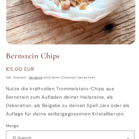
Medien
1
Bernstein Chips
in
Modal
öffnen
Normaler
€5,00 EUR
Preis
Inkl. Steuern.
Versand
wird beim Checkout berechnet
Nutze die kraftvollen Trommelstein-Chips aus
Bernstein zum Aufladen deiner Heilsteine, als
Dekoration, als Beigabe zu deinen Spell Jars oder als
Auflage für deine selbstgegossenen Kristallkerzen.
Menge