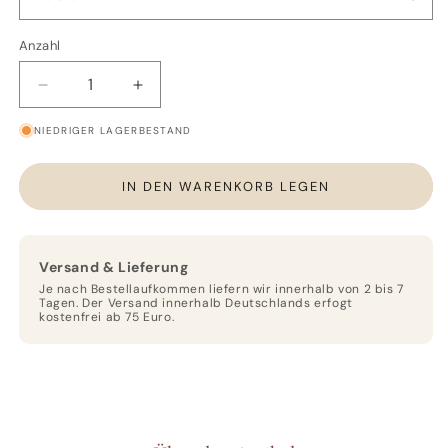
Anzahl
Anzahl
Verringere
Erhöhe
die
die
NIEDRIGER LAGERBESTAND
Menge
Menge
für
für
Bernstein
Bernstein
IN DEN WARENKORB LEGEN
Chips
Chips
Versand & Lieferung
Je nach Bestellaufkommen liefern wir innerhalb von 2 bis 7
Tagen. Der Versand innerhalb Deutschlands erfogt
kostenfrei ab 75 Euro.