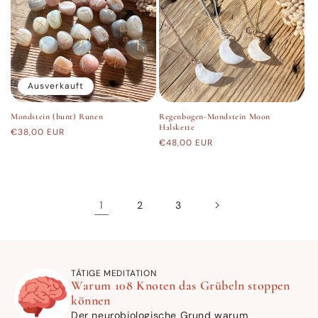
Ausverkauft
Mondstein (bunt) Runen
Regenbogen-Mondstein Moon
Halskette
Normaler
€38,00 EUR
Normaler
€48,00 EUR
Preis
Preis
1
2
3
TÄTIGE MEDITATION
Warum 108 Knoten das Grübeln stoppen
können
Der neurobiologische Grund warum