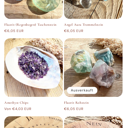
Fluorit (Regenbogen) Taschenstein
Angel Aura Trommelstein
Normaler
€6,05 EUR
Normaler
€6,05 EUR
Preis
Preis
Ausverkauft
Amethyst Chips
Fluorit Rohstein
Normaler
Von €4,03 EUR
Normaler
€6,05 EUR
Preis
Preis