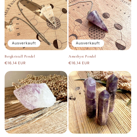
Ausverkauft
Ausverkauft
Bergkristall Pendel
Amethyst Pendel
Normaler
€16,14 EUR
Normaler
€16,14 EUR
Preis
Preis