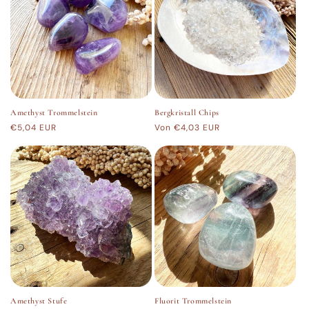
Amethyst Trommelstein
Bergkristall Chips
Normaler
€5,04 EUR
Normaler
Von €4,03 EUR
Preis
Preis
Amethyst Stufe
Fluorit Trommelstein