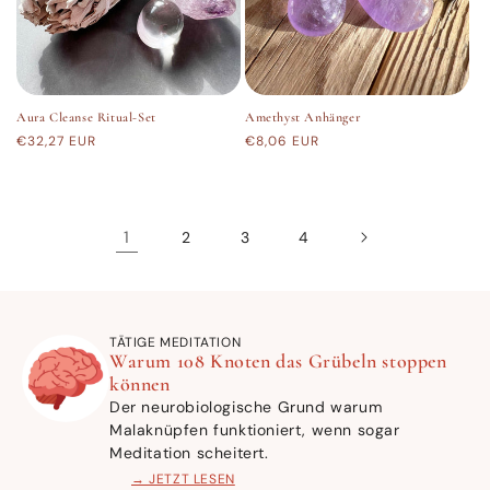
Aura Cleanse Ritual-Set
Amethyst Anhänger
Normaler
€32,27 EUR
Normaler
€8,06 EUR
Preis
Preis
1
2
3
4
TÄTIGE MEDITATION
Warum 108 Knoten das Grübeln stoppen
können
Der neurobiologische Grund warum
Malaknüpfen funktioniert, wenn sogar
Meditation scheitert.
→ JETZT LESEN